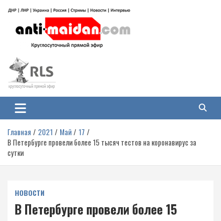
Перейти
к
содержимому
Антимайдан: Гражданская война
На сайте 'Антимайдан' вы найдете самые свежие новости и аналитику о
гражданской войне на Украине, включая события в Новороссии, ДНР,
на Украине
ЛНР и других регионах.
Главная
2021
Май
17
В Петербурге провели более 15 тысяч тестов на коронавирус за
сутки
НОВОСТИ
В Петербурге провели более 15