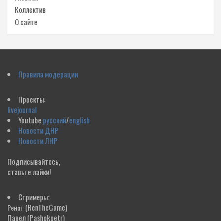
Коллектив
О сайте
Правила модерации
Проекты:
livejournal
Youtube
русский
/
english
Новости ДНР
Новости ЛНР
Подписывайтесь,
ставьте лайки!
Стримеры:
(RenTheGame)
Ренат
Павел
(Pashokpetr)