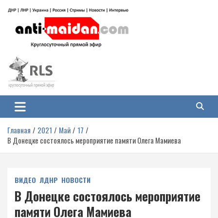
Перейти
к
содержимому
Антимайдан: Гражданская война
На сайте 'Антимайдан' вы найдете самые свежие новости и аналитику о
гражданской войне на Украине, включая события в Новороссии, ДНР,
на Украине
ЛНР и других регионах.
Главная
2021
Май
17
В Донецке состоялось мероприятие памяти Олега Мамиева
ВИДЕО
ЛДНР
НОВОСТИ
В Донецке состоялось мероприятие
памяти Олега Мамиева