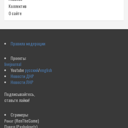
Коллектив
О сайте
Правила модерации
Проекты:
livejournal
Youtube
русский
/
english
Новости ДНР
Новости ЛНР
Подписывайтесь,
ставьте лайки!
Стримеры:
(RenTheGame)
Ренат
Павел
(Pashokpetr)