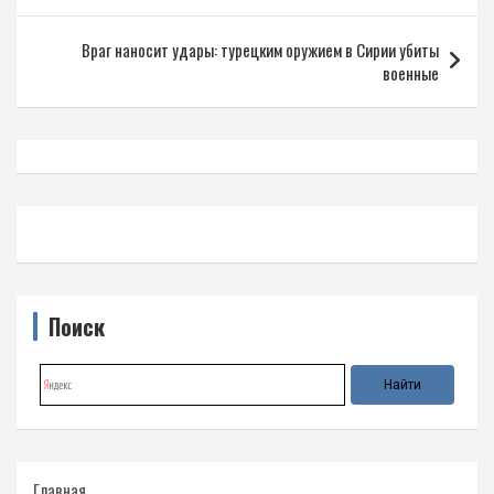
записям
Враг наносит удары: турецким оружием в Сирии убиты
военные
Поиск
Главная