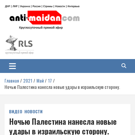
Перейти
к
содержимому
Антимайдан: Гражданская война
На сайте 'Антимайдан' вы найдете самые свежие новости и аналитику о
гражданской войне на Украине, включая события в Новороссии, ДНР,
на Украине
ЛНР и других регионах.
Главная
2021
Май
17
Ночью Палестина нанесла новые удары в израильскую сторону.
ВИДЕО
НОВОСТИ
Ночью Палестина нанесла новые
удары в израильскую сторону.