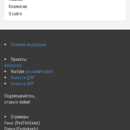
Коллектив
О сайте
Правила модерации
Проекты:
livejournal
Youtube
русский
/
english
Новости ДНР
Новости ЛНР
Подписывайтесь,
ставьте лайки!
Стримеры:
(RenTheGame)
Ренат
Павел
(Pashokpetr)