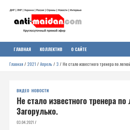
Перейти
к
содержимому
Антимайдан:
На сайте 'Антимайдан' вы найдете самые свежие новости и аналитик
о гражданской войне на Украине, включая события в Новороссии,
ДНР, ЛНР и других регионах.
ГЛАВНАЯ
КОЛЛЕКТИВ
О САЙТЕ
Гражданская война на
Главная
2021
Апрель
3
Не стало известного тренера по легко
Украине
ВИДЕО
НОВОСТИ
Не стало известного тренера по 
Загорулько.
03.04.2021