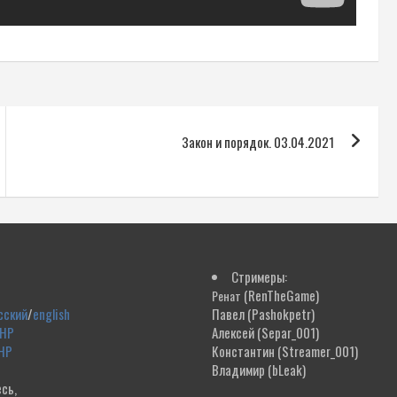
Закон и порядок. 03.04.2021
Стримеры:
(RenTheGame)
Ренат
сский
/
english
Павел
(Pashokpetr)
ДНР
Алексей
(Separ_001)
НР
Константин
(Streamer_001)
Владимир
(bLeak)
сь,