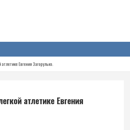
у
й атлетике Евгения Загорулько.
легкой атлетике Евгения