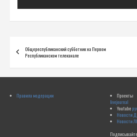
Навигация
Общереспубликанский субботник на Первом
по
Республиканском телеканале
записям
Правила модерации
Проекты:
livejournal
Youtube
ру
Новости 
Новости Л
Подписывайте