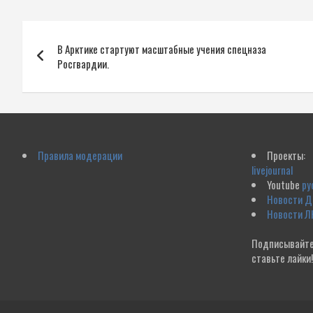
Навигация
В Арктике стартуют масштабные учения спецназа
по
Росгвардии.
записям
Правила модерации
Проекты:
livejournal
Youtube
ру
Новости 
Новости Л
Подписывайте
ставьте лайки