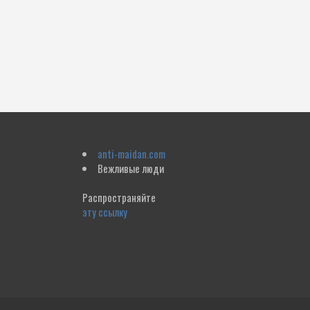
anti-maidan.com
Вежливые люди
Распространяйте
эту ссылку