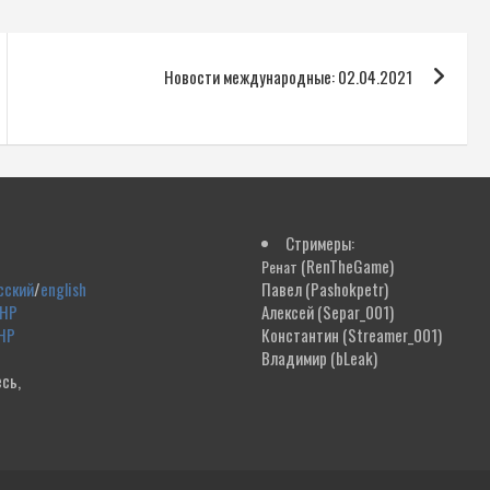
Новости международные: 02.04.2021
Стримеры:
(RenTheGame)
Ренат
сский
/
english
Павел
(Pashokpetr)
ДНР
Алексей
(Separ_001)
НР
Константин
(Streamer_001)
Владимир
(bLeak)
сь,
!