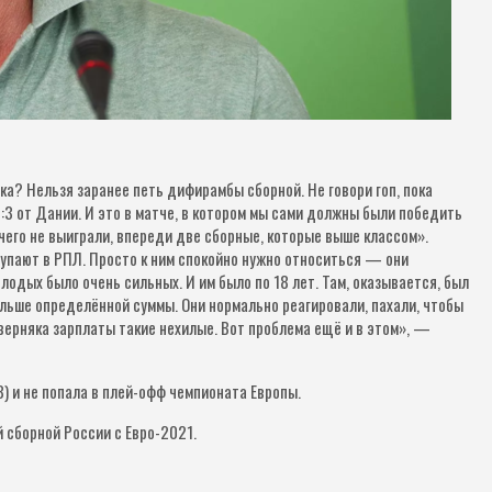
бка? Нельзя заранее петь дифирамбы сборной. Не говори гоп, пока
0:3 от Дании. И это в матче, в котором мы сами должны были победить
чего не выиграли, впереди две сборные, которые выше классом».
упают в РПЛ. Просто к ним спокойно нужно относиться — они
лодых было очень сильных. И им было по 18 лет. Там, оказывается, был
ольше определённой суммы. Они нормально реагировали, пахали, чтобы
верняка зарплаты такие нехилые. Вот проблема ещё и в этом», —
) и не попала в плей-офф чемпионата Европы.
 сборной России с Евро-2021.