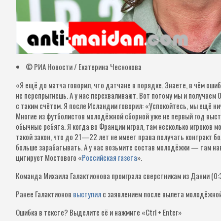
© РИА Новости / Екатерина Чеснокова
«Я ещё до матча говорил, что датчане в порядке. Знаете, в чём оши
не перепрыгнешь. А у нас перехваливают. Вот потому мы и получаем 
с таким счётом. Я после Исландии говорил: «Успокойтесь, мы ещё ни
Многие из футболистов молодёжной сборной уже не первый год выст
обычные ребята. Я когда во Франции играл, там несколько игроков мо
такой закон, что до 21—22 лет не имеет права получать контракт б
больше зарабатывать. А у нас возьмите состав молодёжки — там на
цитирует Мостового «
Российская газета
».
Команда Михаила Галактионова проиграла сверстникам из Дании (0:3
Ранее Галактионов
выступил
с заявлением после вылета молодёжной
Ошибка в тексте?
Выделите её и нажмите «Ctrl + Enter»