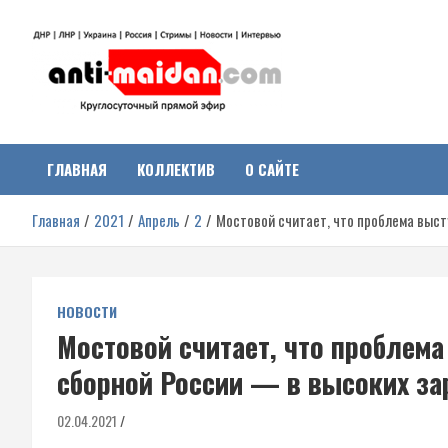
Перейти
к
содержимому
Антимайдан:
На сайте 'Антимайдан' вы найдете самые свежие новости и аналитик
о гражданской войне на Украине, включая события в Новороссии,
ДНР, ЛНР и других регионах.
ГЛАВНАЯ
КОЛЛЕКТИВ
О САЙТЕ
Гражданская война на
Главная
2021
Апрель
2
Мостовой считает, что проблема выст
Украине
НОВОСТИ
Мостовой считает, что проблем
сборной России — в высоких за
02.04.2021