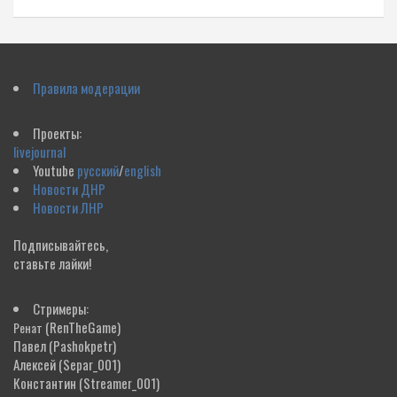
Правила модерации
Проекты:
livejournal
Youtube
русский
/
english
Новости ДНР
Новости ЛНР
Подписывайтесь,
ставьте лайки!
Стримеры:
(RenTheGame)
Ренат
Павел
(Pashokpetr)
Алексей
(Separ_001)
Константин
(Streamer_001)