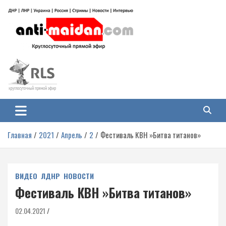
Перейти
к
содержимому
Антимайдан: Гражданская война
На сайте 'Антимайдан' вы найдете самые свежие новости и аналитику о
гражданской войне на Украине, включая события в Новороссии, ДНР,
на Украине
ЛНР и других регионах.
Главная
2021
Апрель
2
Фестиваль КВН »Битва титанов»
ВИДЕО
ЛДНР
НОВОСТИ
Фестиваль КВН »Битва титанов»
02.04.2021