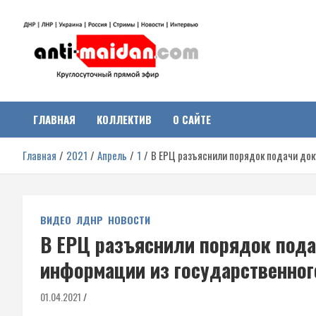
Перейти
к
содержимому
Антимайдан:
На сайте 'Антимайдан' вы найдете самые свежие новости и аналитик
о гражданской войне на Украине, включая события в Новороссии,
ДНР, ЛНР и других регионах.
ГЛАВНАЯ
КОЛЛЕКТИВ
О САЙТЕ
Гражданская война на
Главная
2021
Апрель
1
В ЕРЦ разъяснили порядок подачи док
Украине
ВИДЕО
ЛДНР
НОВОСТИ
В ЕРЦ разъяснили порядок пода
информации из государственног
01.04.2021