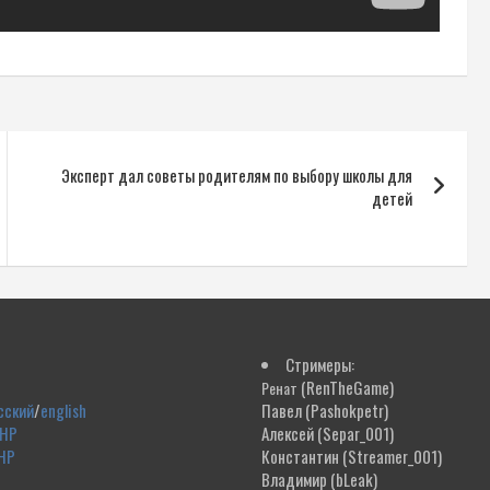
Эксперт дал советы родителям по выбору школы для
детей
Стримеры:
(RenTheGame)
Ренат
сский
/
english
Павел
(Pashokpetr)
ДНР
Алексей
(Separ_001)
НР
Константин
(Streamer_001)
Владимир
(bLeak)