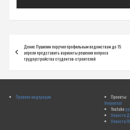
Навигация
Денис Пушилин поручил профильным ведомствам до 15
по
апреля представить варианты решения вопроса
трудоустройства студентов-строителей
записям
Правила модерации
Проекты:
livejournal
Youtube
ру
Новости 
Новости Л