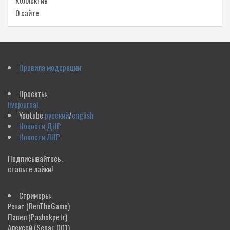
Коллектив
О сайте
Правила модерации
Проекты:
livejournal
Youtube
русский
/
english
Новости ДНР
Новости ЛНР
Подписывайтесь,
ставьте лайки!
Стримеры:
(RenTheGame)
Ренат
Павел
(Pashokpetr)
Алексей
(Separ_001)