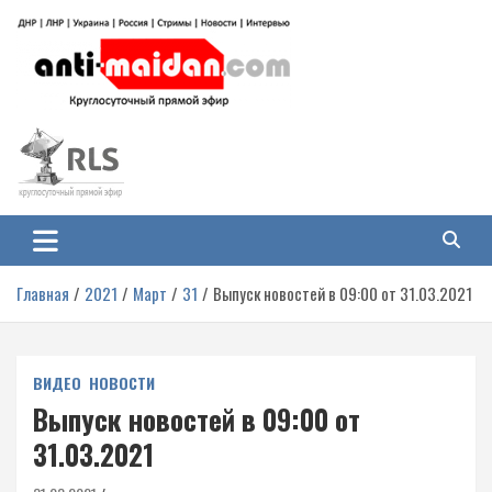
Перейти
к
содержимому
Антимайдан: Гражданская война
На сайте 'Антимайдан' вы найдете самые свежие новости и аналитику о
гражданской войне на Украине, включая события в Новороссии, ДНР,
на Украине
ЛНР и других регионах.
Главная
2021
Март
31
Выпуск новостей в 09:00 от 31.03.2021
ВИДЕО
НОВОСТИ
Выпуск новостей в 09:00 от
31.03.2021