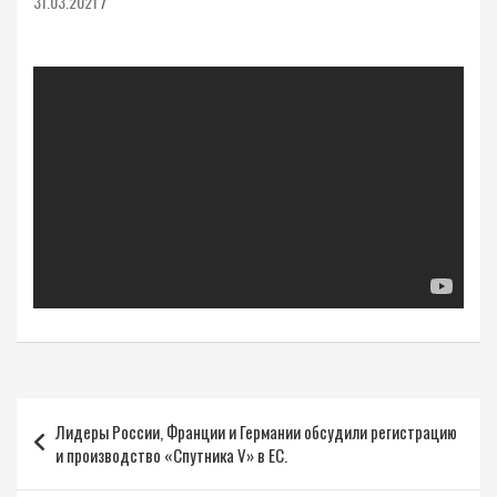
31.03.2021
Навигация
Лидеры России, Франции и Германии обсудили регистрацию
по
и производство «Спутника V» в ЕС.
записям