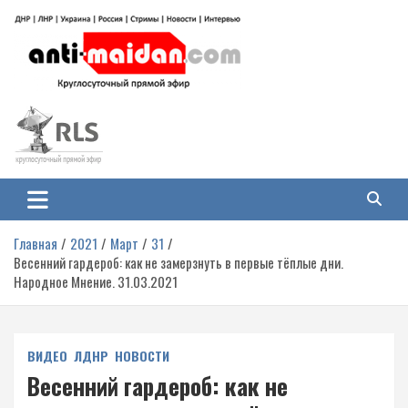
Перейти
к
содержимому
Антимайдан: Гражданская война
На сайте 'Антимайдан' вы найдете самые свежие новости и аналитику о
гражданской войне на Украине, включая события в Новороссии, ДНР,
на Украине
ЛНР и других регионах.
Главная
2021
Март
31
Весенний гардероб: как не замерзнуть в первые тёплые дни.
Народное Мнение. 31.03.2021
ВИДЕО
ЛДНР
НОВОСТИ
Весенний гардероб: как не