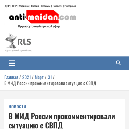
Перейти
к
содержимому
Антимайдан: Гражданская война
На сайте 'Антимайдан' вы найдете самые свежие новости и аналитику о
гражданской войне на Украине, включая события в Новороссии, ДНР,
на Украине
ЛНР и других регионах.
Главная
2021
Март
31
В МИД России прокомментировали ситуацию с СВПД
НОВОСТИ
В МИД России прокомментировали
ситуацию с СВПД