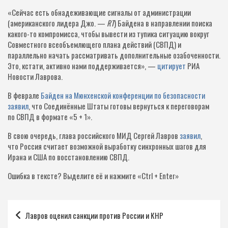
«Сейчас есть обнадеживающие сигналы от администрации
(американского лидера Джо. —
RT
) Байдена в направлении поиска
какого-то компромисса, чтобы вывести из тупика ситуацию вокруг
Совместного всеобъемлющего плана действий (СВПД) и
параллельно начать рассматривать дополнительные озабоченности.
Это, кстати, активно нами поддерживается», —
цитирует
РИА
Новости Лаврова.
В феврале
Байден на Мюнхенской конференции по безопасности
заявил
, что Соединённые Штаты готовы вернуться к переговорам
по СВПД в формате «5 + 1».
В свою очередь, глава российского МИД Сергей Лавров
заявил
,
что Россия считает возможной выработку синхронных шагов для
Ирана и США по восстановлению СВПД.
Ошибка в тексте?
Выделите её и нажмите «Ctrl + Enter»
Навигация
Лавров оценил санкции против России и КНР
по