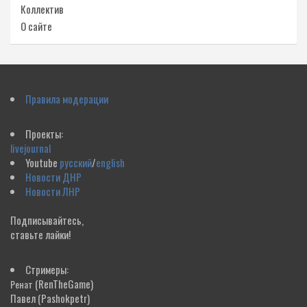
Коллектив
О сайте
Правила модерации
Проекты:
livejournal
Youtube
русский
/
english
Новости ДНР
Новости ЛНР
Подписывайтесь,
ставьте лайки!
Стримеры:
(RenTheGame)
Ренат
Павел
(Pashokpetr)