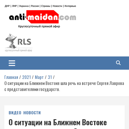
Перейти
к
содержимому
Антимайдан: Гражданская война
На сайте 'Антимайдан' вы найдете самые свежие новости и аналитику о
гражданской войне на Украине, включая события в Новороссии, ДНР,
на Украине
ЛНР и других регионах.
Главная
2021
Март
31
О ситуации на Ближнем Востоке шла речь на встрече Сергея Лаврова
с представителями государств.
ВИДЕО
НОВОСТИ
О ситуации на Ближнем Востоке