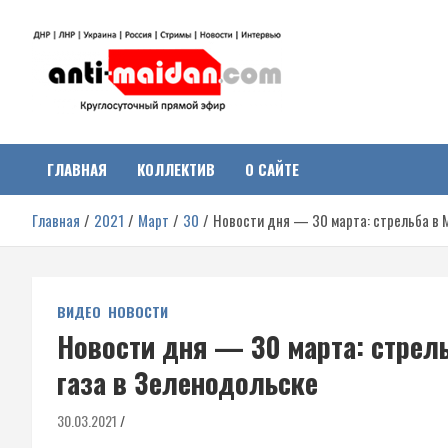
Перейти
к
содержимому
Антимайдан:
На сайте 'Антимайдан' вы найдете самые свежие новости и аналитик
о гражданской войне на Украине, включая события в Новороссии,
ДНР, ЛНР и других регионах.
ГЛАВНАЯ
КОЛЛЕКТИВ
О САЙТЕ
Гражданская война на
Главная
2021
Март
30
Новости дня — 30 марта: стрельба в 
Украине
ВИДЕО
НОВОСТИ
Новости дня — 30 марта: стрел
газа в Зеленодольске
30.03.2021