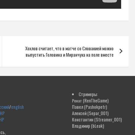
Хохлов считает, что в матче со Словакией можно
выпустить Головина и Миранчука на поле вместе
Стримеры:
(RenTheGame)
Ренат
сский
/
english
Павел
(Pashokpetr)
ДНР
Алексей
(Separ_001)
НР
Константин
(Streamer_001)
Владимир
(bLeak)
сь,