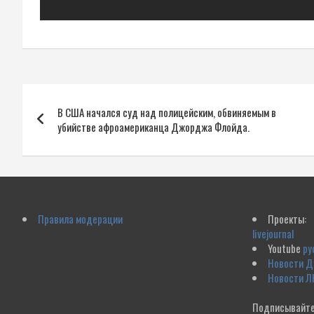
Навигация
В США начался суд над полицейским, обвиняемым в
по
убийстве афроамериканца Джорджа Флойда.
записям
Правила модерации
Проекты:
livejournal
Youtube
ру
Новости 
Новости Л
Подписывайте