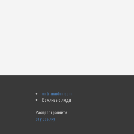
anti-maidan.com
Вежливые люди
Распространяйте
эту ссылку