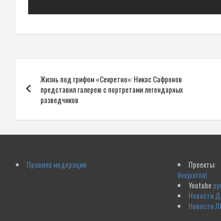
Навигация
Жизнь под грифом «Секретно»: Никас Сафронов
по
представил галерею с портретами легендарных
разведчиков
записям
Правила модерации
Проекты:
livejournal
Youtube
ру
Новости 
Новости Л