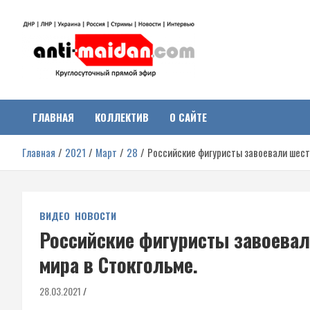
Перейти
к
содержимому
Антимайдан:
На сайте 'Антимайдан' вы найдете самые свежие новости и аналитик
о гражданской войне на Украине, включая события в Новороссии,
ДНР, ЛНР и других регионах.
ГЛАВНАЯ
КОЛЛЕКТИВ
О САЙТЕ
Гражданская война на
Главная
2021
Март
28
Российские фигуристы завоевали шест
Украине
ВИДЕО
НОВОСТИ
Российские фигуристы завоевал
мира в Стокгольме.
28.03.2021