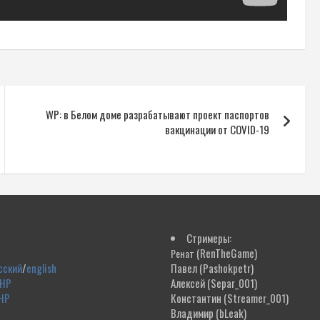
WP: в Белом доме разрабатывают проект паспортов
вакцинации от COVID-19
Стримеры:
(RenTheGame)
Ренат
сский
/
english
Павел
(Pashokpetr)
ДНР
Алексей
(Separ_001)
НР
Константин
(Streamer_001)
Владимир
(bLeak)