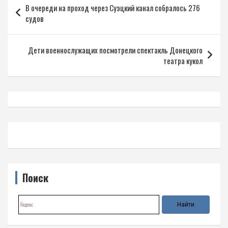
В очереди на проход через Суэцкий канал собралось 276
по
судов
записям
Дети военнослужащих посмотрели спектакль Донецкого
театра кукол
Поиск