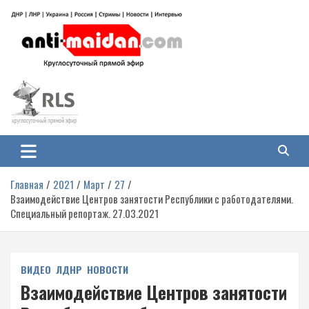
Перейти
к
содержимому
Антимайдан: Гражданская война
На сайте 'Антимайдан' вы найдете самые свежие новости и аналитику о
гражданской войне на Украине, включая события в Новороссии, ДНР,
на Украине
ЛНР и других регионах.
Главная
2021
Март
27
Взаимодействие Центров занятости Республики с работодателями.
Специальный репортаж. 27.03.2021
ВИДЕО
ЛДНР
НОВОСТИ
Взаимодействие Центров занятости