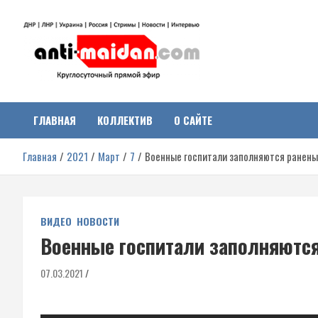
Перейти
к
содержимому
Антимайдан:
На сайте 'Антимайдан' вы найдете самые свежие новости и аналитик
о гражданской войне на Украине, включая события в Новороссии,
ДНР, ЛНР и других регионах.
ГЛАВНАЯ
КОЛЛЕКТИВ
О САЙТЕ
Гражданская война на
Главная
2021
Март
7
Военные госпитали заполняются ранены
Украине
ВИДЕО
НОВОСТИ
Военные госпитали заполняютс
07.03.2021