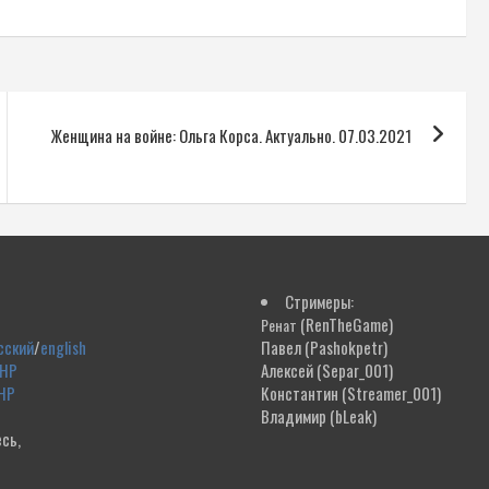
Женщина на войне: Ольга Корса. Актуально. 07.03.2021
Стримеры:
(RenTheGame)
Ренат
сский
/
english
Павел
(Pashokpetr)
ДНР
Алексей
(Separ_001)
НР
Константин
(Streamer_001)
Владимир
(bLeak)
сь,
!