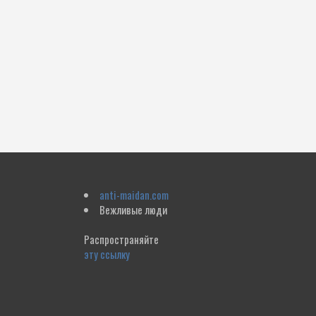
anti-maidan.com
Вежливые люди
Распространяйте
эту ссылку