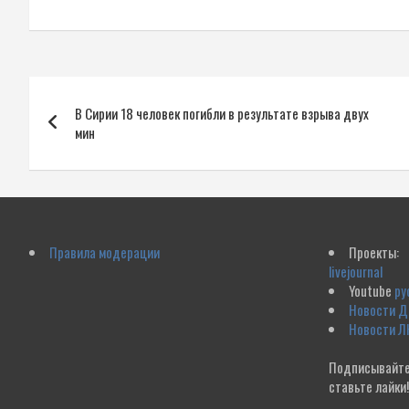
Навигация
В Сирии 18 человек погибли в результате взрыва двух
по
мин
записям
Правила модерации
Проекты:
livejournal
Youtube
ру
Новости 
Новости Л
Подписывайте
ставьте лайки