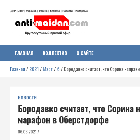
Перейти
к
содержимому
Антимайдан:
На сайте 'Антимайдан' вы найдете самые свежие новости и аналитик
о гражданской войне на Украине, включая события в Новороссии,
ДНР, ЛНР и других регионах.
ГЛАВНАЯ
КОЛЛЕКТИВ
О САЙТЕ
Гражданская война на
Главная
2021
Март
6
Бородавко считает, что Сорина неправ
Украине
НОВОСТИ
Бородавко считает, что Сорина
марафон в Оберстдорфе
06.03.2021