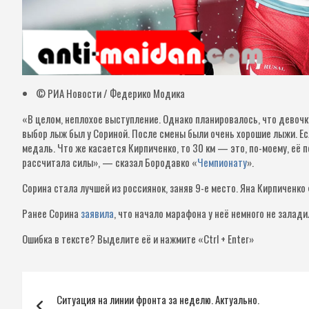
© РИА Новости / Федерико Модика
«В целом, неплохое выступление. Однако планировалось, что девочк
выбор лыж был у Сориной. После смены были очень хорошие лыжи. Есл
медаль. Что же касается Кирпиченко, то 30 км — это, по-моему, её 
рассчитала силы», — сказал Бородавко «
Чемпионату
».
Сорина стала лучшей из россиянок, заняв 9-е место. Яна Кирпиченко
Ранее Сорина
заявила
, что начало марафона у неё немного не залади
Ошибка в тексте?
Выделите её и нажмите «Ctrl + Enter»
Навигация
Ситуация на линии фронта за неделю. Актуально.