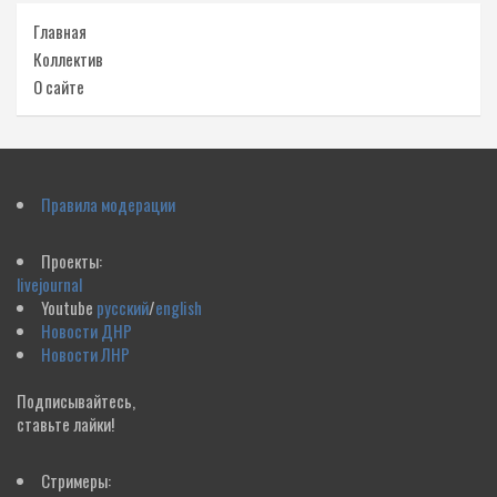
Главная
Коллектив
О сайте
Правила модерации
Проекты:
livejournal
Youtube
русский
/
english
Новости ДНР
Новости ЛНР
Подписывайтесь,
ставьте лайки!
Стримеры: