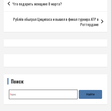
Что подарить женщине 8 марта?
по
записям
Рублёв обыграл Циципаса и вышел в финал турнира ATP в
Роттердаме
Поиск