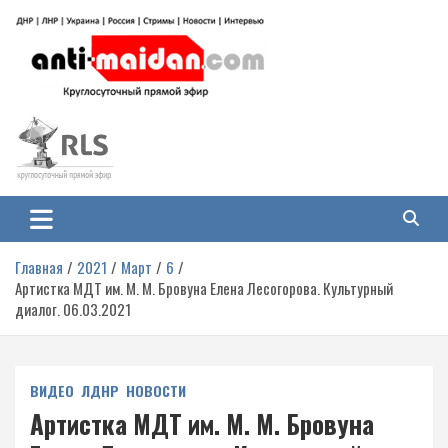
Перейти
к
содержимому
Антимайдан: Гражданская война
На сайте 'Антимайдан' вы найдете самые свежие новости и аналитику о
гражданской войне на Украине, включая события в Новороссии, ДНР,
на Украине
ЛНР и других регионах.
Главная
2021
Март
6
Артистка МДТ им. М. М. Бровуна Елена Лесогорова. Культурный
диалог. 06.03.2021
ВИДЕО
ЛДНР
НОВОСТИ
Артистка МДТ им. М. М. Бровуна