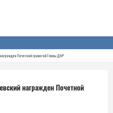
у
награжден Почетной грамотой Главы ДНР
евский награжден Почетной