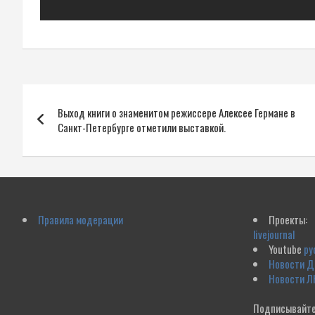
Навигация
Выход книги о знаменитом режиссере Алексее Германе в
по
Санкт-Петербурге отметили выставкой.
записям
Правила модерации
Проекты:
livejournal
Youtube
ру
Новости 
Новости Л
Подписывайте