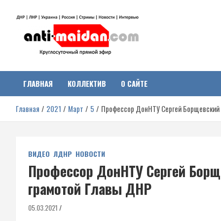
Перейти
к
содержимому
Антимайдан:
На сайте 'Антимайдан' вы найдете самые свежие новости и аналитик
о гражданской войне на Украине, включая события в Новороссии,
ДНР, ЛНР и других регионах.
ГЛАВНАЯ
КОЛЛЕКТИВ
О САЙТЕ
Гражданская война на
Главная
2021
Март
5
Профессор ДонНТУ Сергей Борщевский 
Украине
ВИДЕО
ЛДНР
НОВОСТИ
Профессор ДонНТУ Сергей Борщ
грамотой Главы ДНР
05.03.2021