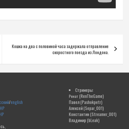
Кошка на два с половиной часа задержала отправление
скоростного поезда из Лондона.
Стримеры:
(RenTheGame)
Ренат
сский
/
english
Павел
(Pashokpetr)
ДНР
Алексей
(Separ_001)
НР
Константин
(Streamer_001)
Владимир
(bLeak)
сь,