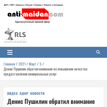
Перейти
к
содержимому
Антимайдан: Гражданская война
На сайте 'Антимайдан' вы найдете самые свежие новости и аналитику о
гражданской войне на Украине, включая события в Новороссии, ДНР,
на Украине
ЛНР и других регионах.
Главная
2021
Март
5
Денис Пушилин обратил внимание на повышение качества
предоставления коммунальных услуг
ВИДЕО
ЛДНР
НОВОСТИ
Денис Пушилин обратил внимание