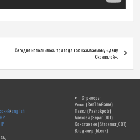
Сегодня исполнилось три года так называемому «делу
Скрипалей».
Стримеры:
(RenTheGame)
Ренат
сский
/
english
Павел
(Pashokpetr)
ДНР
Алексей
(Separ_001)
НР
Константин
(Streamer_001)
Владимир
(bLeak)
сь,