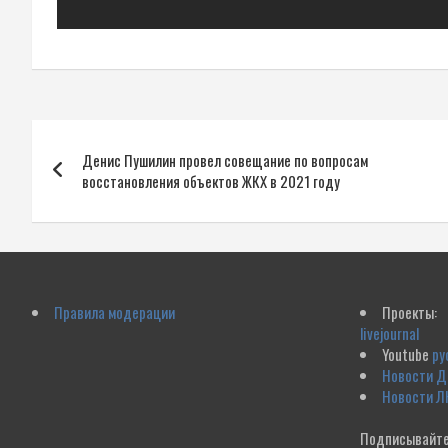
Навигация
Денис Пушилин провел совещание по вопросам
по
восстановления объектов ЖКХ в 2021 году
записям
Правила модерации
Проекты:
livejournal
Youtube
ру
Новости 
Новости Л
Подписывайте