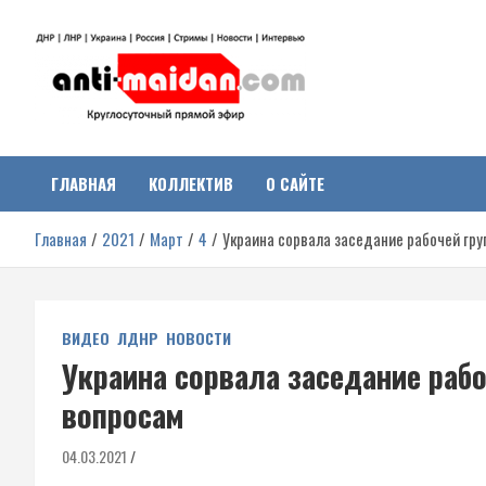
Перейти
к
содержимому
Антимайдан:
На сайте 'Антимайдан' вы найдете самые свежие новости и аналитик
о гражданской войне на Украине, включая события в Новороссии,
ДНР, ЛНР и других регионах.
ГЛАВНАЯ
КОЛЛЕКТИВ
О САЙТЕ
Гражданская война на
Главная
2021
Март
4
Украина сорвала заседание рабочей гр
Украине
ВИДЕО
ЛДНР
НОВОСТИ
Украина сорвала заседание раб
вопросам
04.03.2021