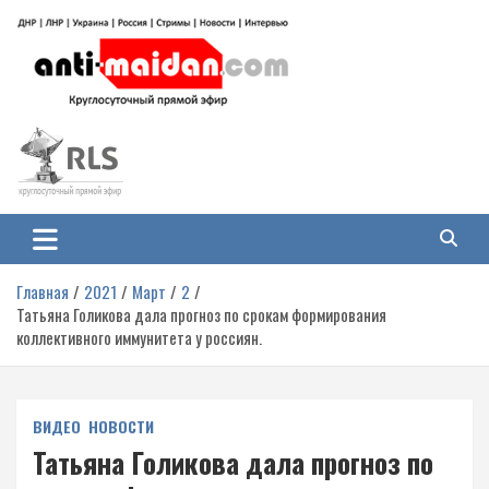
Перейти
к
содержимому
Антимайдан: Гражданская война
На сайте 'Антимайдан' вы найдете самые свежие новости и аналитику о
гражданской войне на Украине, включая события в Новороссии, ДНР,
на Украине
ЛНР и других регионах.
Главная
2021
Март
2
Татьяна Голикова дала прогноз по срокам формирования
коллективного иммунитета у россиян.
ВИДЕО
НОВОСТИ
Татьяна Голикова дала прогноз по