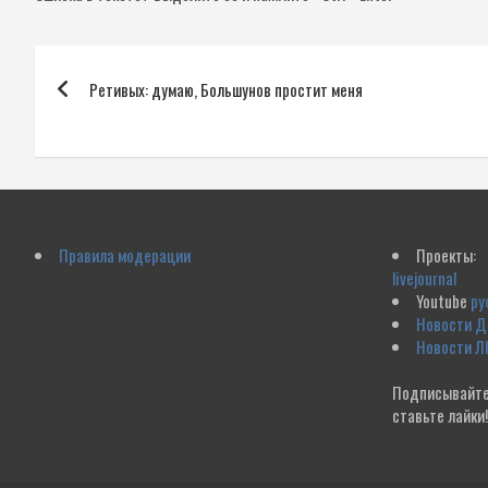
Навигация
Ретивых: думаю, Большунов простит меня
по
записям
Правила модерации
Проекты:
livejournal
Youtube
ру
Новости 
Новости Л
Подписывайте
ставьте лайки