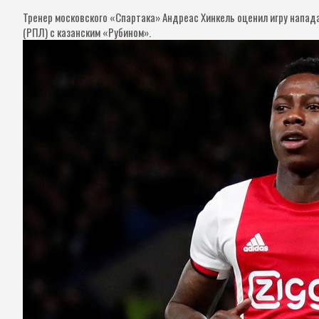
Тренер московского «Спартака» Андреас Хинкель оценил игру напад
(РПЛ) с казанским «Рубином».