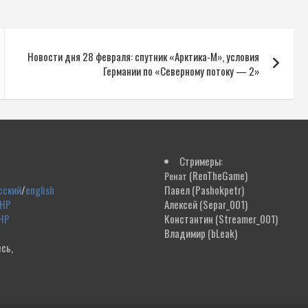
Новости дня 28 февраля: спутник «Арктика-М», условия
Германии по «Северному потоку — 2»
Стримеры:
(RenTheGame)
Ренат
сский
/
english
Павел
(Pashokpetr)
ДНР
Алексей
(Separ_001)
НР
Константин
(Streamer_001)
Владимир
(bLeak)
сь,
!