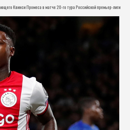
ающего Квинси Промеса в матче 20-го тура Российской премьер-лиги