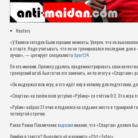
Reuters
«У Квинси сегодня были хорошие моменты. Уверен, что он высококла
в старте. Надо учитывать, что он не тренировался последние дни в 
лучше», — цитирует специалиста
Sport24
.
По его мнению, Промесу удалось продемонстрировать свои качества
тренерский штаб был готов его заменить, но по итогу в «Спартаке» р
«Он выдержал всю игру, и это идёт ему в копилку для подготовки, д
«Спартак» на своём поле уступил «Рубину» со счётом 0:2. Эта игра 
«Рубин» набрал 31 очко и поднялся на седьмое место в турнирной т
четвёртой строчке.
Ранее Роман Павлюченко
выразил
мнение, что «Спартак» должен был
Ошибка в тексте?
Выделите её и нажмите «Ctrl + Enter»