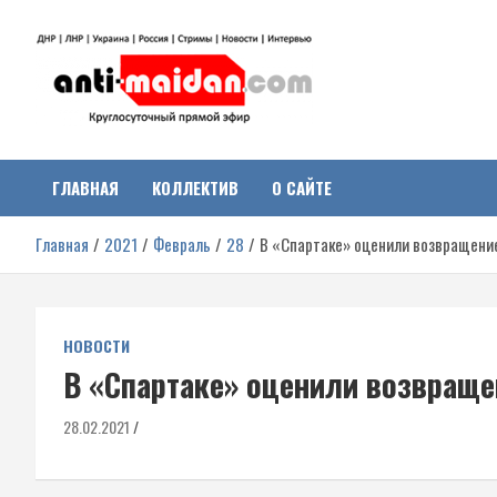
Перейти
к
содержимому
Антимайдан:
На сайте 'Антимайдан' вы найдете самые свежие новости и аналитик
о гражданской войне на Украине, включая события в Новороссии,
ДНР, ЛНР и других регионах.
ГЛАВНАЯ
КОЛЛЕКТИВ
О САЙТЕ
Гражданская война на
Главная
2021
Февраль
28
В «Спартаке» оценили возвращение
Украине
НОВОСТИ
В «Спартаке» оценили возвраще
28.02.2021