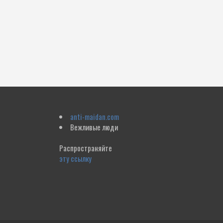
anti-maidan.com
Вежливые люди
Распространяйте
эту ссылку