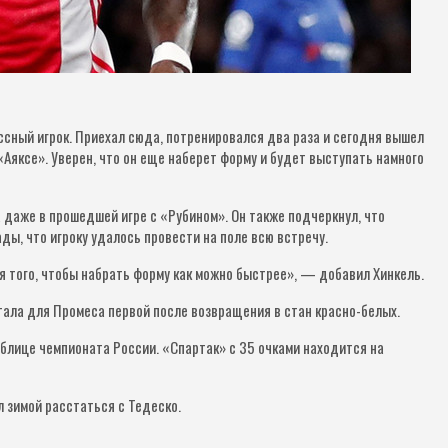
ссный игрок. Приехал сюда, потренировался два раза и сегодня вышел
«Аяксе». Уверен, что он еще наберет форму и будет выступать намного
 даже в прошедшей игре с «Рубином». Он также подчеркнул, что
ады, что игроку удалось провести на поле всю встречу.
ля того, чтобы набрать форму как можно быстрее», — добавил Хинкель.
стала для Промеса первой после возвращения в стан красно-белых.
аблице чемпионата России. «Спартак» с 35 очками находится на
 зимой расстаться с Тедеско.