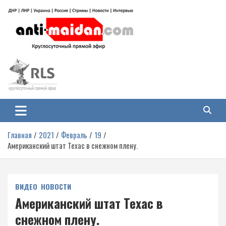
Перейти
к
содержимому
Антимайдан: Гражданская война
На сайте 'Антимайдан' вы найдете самые свежие новости и аналитику о
гражданской войне на Украине, включая события в Новороссии, ДНР,
на Украине
ЛНР и других регионах.
Главная
2021
Февраль
19
Американский штат Техас в снежном плену.
ВИДЕО
НОВОСТИ
Американский штат Техас в
снежном плену.