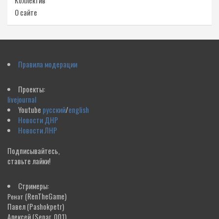
Коллектив
О сайте
Правила модерации
Проекты:
livejournal
Youtube
русский
/
english
Новости ДНР
Новости ЛНР
Подписывайтесь,
ставьте лайки!
Стримеры:
(RenTheGame)
Ренат
Павел
(Pashokpetr)
Алексей
(Separ_001)