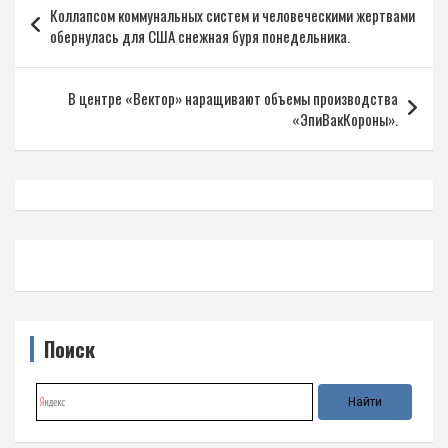
Коллапсом коммунальных систем и человеческими жертвами
по
обернулась для США снежная буря понедельника.
записям
В центре «Вектор» наращивают объемы производства
«ЭпиВакКороны».
Поиск