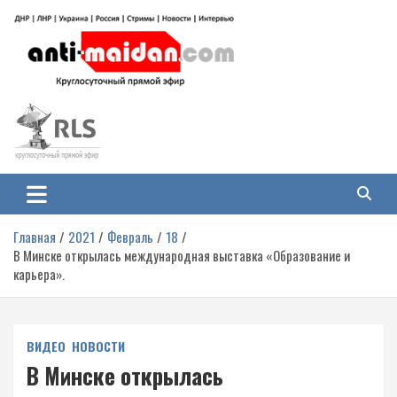
Перейти
к
содержимому
Антимайдан: Гражданская война
На сайте 'Антимайдан' вы найдете самые свежие новости и аналитику о
гражданской войне на Украине, включая события в Новороссии, ДНР,
на Украине
ЛНР и других регионах.
Главная
2021
Февраль
18
В Минске открылась международная выставка «Образование и
карьера».
ВИДЕО
НОВОСТИ
В Минске открылась