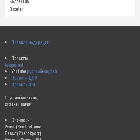
Коллектив
О сайте
Правила модерации
Проекты:
livejournal
Youtube
русский
/
english
Новости ДНР
Новости ЛНР
Подписывайтесь,
ставьте лайки!
Стримеры:
(RenTheGame)
Ренат
Павел
(Pashokpetr)
Алексей
(Separ_001)