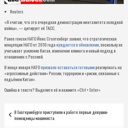
Reuters
«Я считаю, что это очередная демонстрация менталитета холодной
войны», — цитирует её ТАСС.
Ранее генсек НАТО Йенс Столтенберг заявил, что стратегическая
концепция НАТО от 2010 года
нуждается в обновлении
, поскольку не
учитывает усиление Китая, изменение климата и новый подход в
отношениях с Россией.
В конце января НАТО
призвало оставаться готовыми
реагировать на
«агрессивные действия» России, терроризм и «риски, связанные с
подъёмом Китая».
Ошибка в тексте?
Выделите её и нажмите «Ctrl + Enter»
Навигация
В Екатеринбурге приступили к работе первые девушки-
по
помощницы машиниста.
записям