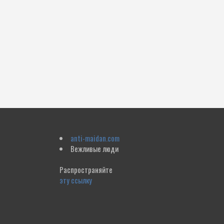
anti-maidan.com
Вежливые люди
Распространяйте
эту ссылку