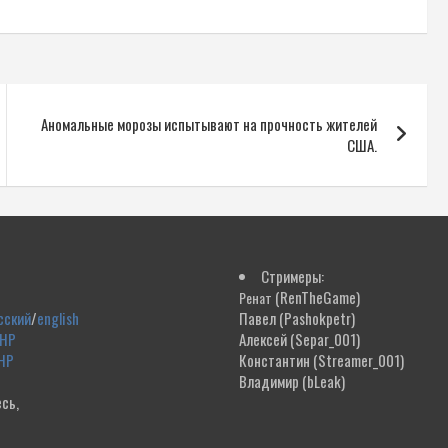
Аномальные морозы испытывают на прочность жителей
США.
Стримеры:
(RenTheGame)
Ренат
сский
/
english
Павел
(Pashokpetr)
ДНР
Алексей
(Separ_001)
НР
Константин
(Streamer_001)
Владимир
(bLeak)
сь,
!