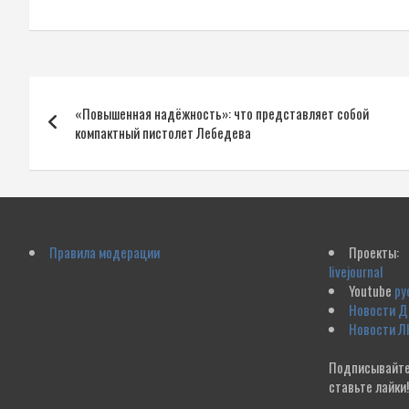
Навигация
«Повышенная надёжность»: что представляет собой
по
компактный пистолет Лебедева
записям
Правила модерации
Проекты:
livejournal
Youtube
ру
Новости 
Новости Л
Подписывайте
ставьте лайки