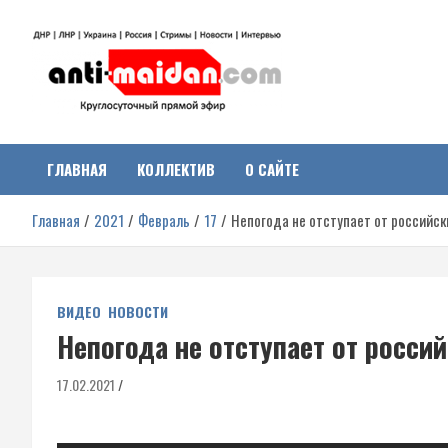
Перейти
к
содержимому
Антимайдан:
На сайте 'Антимайдан' вы найдете самые свежие новости и аналитик
о гражданской войне на Украине, включая события в Новороссии,
ДНР, ЛНР и других регионах.
ГЛАВНАЯ
КОЛЛЕКТИВ
О САЙТЕ
Гражданская война на
Главная
2021
Февраль
17
Непогода не отступает от российск
Украине
ВИДЕО
НОВОСТИ
Непогода не отступает от россий
17.02.2021