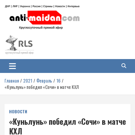
Перейти
к
содержимому
Антимайдан: Гражданская война
На сайте 'Антимайдан' вы найдете самые свежие новости и аналитику о
гражданской войне на Украине, включая события в Новороссии, ДНР,
на Украине
ЛНР и других регионах.
Главная
2021
Февраль
16
«Куньлунь» победил «Сочи» в матче КХЛ
НОВОСТИ
«Куньлунь» победил «Сочи» в матче
КХЛ