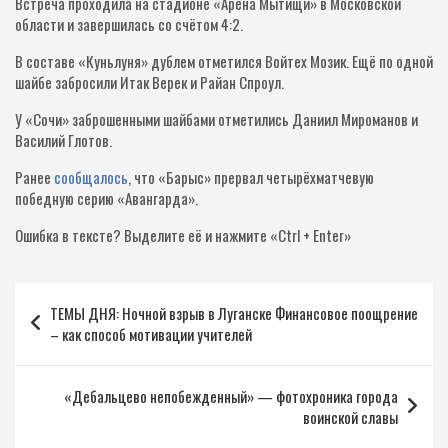
Встреча проходила на стадионе «Арена Мытищи» в Московской
области и завершилась со счётом 4:2.
В составе «Куньлуня» дублем отметился Войтех Мозик. Ещё по одной
шайбе забросили Итак Верек и Райан Спроул.
У «Сочи» заброшенными шайбами отметились Даниил Мироманов и
Василий Глотов.
Ранее
сообщалось
, что «Барыс» прервал четырёхматчевую
победную серию «Авангарда».
Ошибка в тексте?
Выделите её и нажмите «Ctrl + Enter»
Навигация
ТЕМЫ ДНЯ: Ночной взрыв в Луганске Финансовое поощрение
по
– как способ мотивации учителей
записям
«Дебальцево непобежденный» — фотохроника города
воинской славы