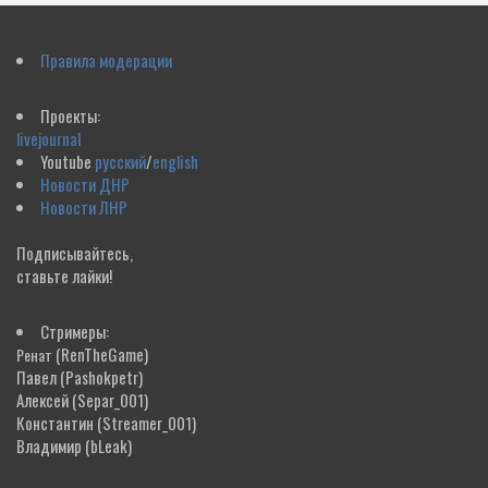
Правила модерации
Проекты:
livejournal
Youtube
русский
/
english
Новости ДНР
Новости ЛНР
Подписывайтесь,
ставьте лайки!
Стримеры:
(RenTheGame)
Ренат
Павел
(Pashokpetr)
Алексей
(Separ_001)
Константин
(Streamer_001)
Владимир
(bLeak)