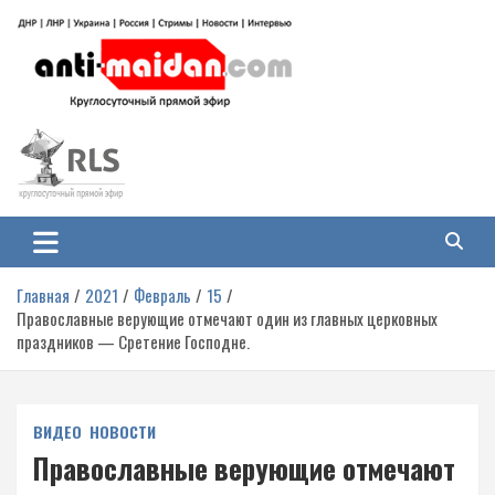
Перейти
к
содержимому
Антимайдан: Гражданская война
На сайте 'Антимайдан' вы найдете самые свежие новости и аналитику о
гражданской войне на Украине, включая события в Новороссии, ДНР,
на Украине
ЛНР и других регионах.
Главная
2021
Февраль
15
Православные верующие отмечают один из главных церковных
праздников — Сретение Господне.
ВИДЕО
НОВОСТИ
Православные верующие отмечают