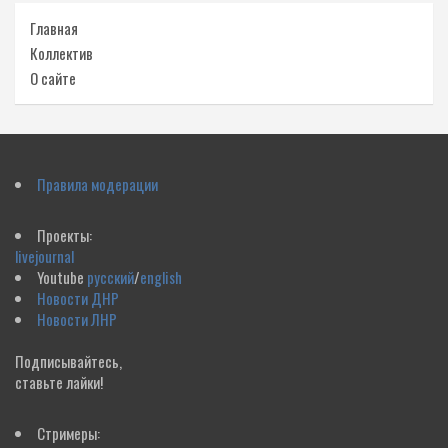
Главная
Коллектив
О сайте
Правила модерации
Проекты:
livejournal
Youtube
русский
/
english
Новости ДНР
Новости ЛНР
Подписывайтесь,
ставьте лайки!
Стримеры: