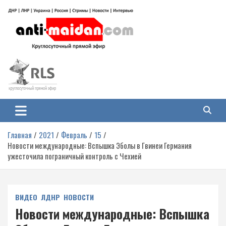
Перейти
к
содержимому
Антимайдан: Гражданская война
На сайте 'Антимайдан' вы найдете самые свежие новости и аналитику о
гражданской войне на Украине, включая события в Новороссии, ДНР,
на Украине
ЛНР и других регионах.
Главная
2021
Февраль
15
Новости международные: Вспышка Эболы в Гвинеи Германия
ужесточила пограничный контроль с Чехией
ВИДЕО
ЛДНР
НОВОСТИ
Новости международные: Вспышка