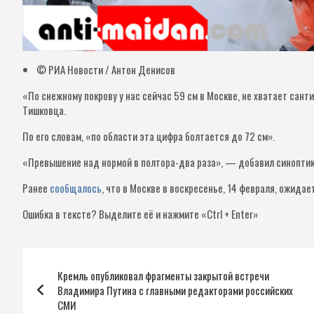
© РИА Новости / Антон Денисов
«По снежному покрову у нас сейчас 59 см в Москве, не хватает сан
Тишковца.
По его словам, «по области эта цифра болтается до 72 см».
«Превышение над нормой в полтора-два раза», — добавил синоптик
Ранее
сообщалось
, что в Москве в воскресенье, 14 февраля, ожидае
Ошибка в тексте?
Выделите её и нажмите «Ctrl + Enter»
Навигация
Кремль опубликовал фрагменты закрытой встречи
по
Владимира Путина с главными редакторами российских
СМИ