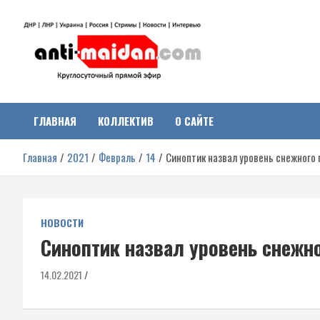
Перейти
к
содержимому
Антимайдан:
На сайте 'Антимайдан' вы найдете самые свежие новости и аналитик
о гражданской войне на Украине, включая события в Новороссии,
ДНР, ЛНР и других регионах.
ГЛАВНАЯ
КОЛЛЕКТИВ
О САЙТЕ
Гражданская война на
Главная
2021
Февраль
14
Синоптик назвал уровень снежного 
Украине
НОВОСТИ
Синоптик назвал уровень снежн
14.02.2021