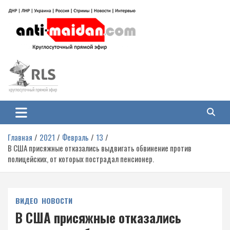
Перейти
к
содержимому
Антимайдан: Гражданская война
На сайте 'Антимайдан' вы найдете самые свежие новости и аналитику о
гражданской войне на Украине, включая события в Новороссии, ДНР,
на Украине
ЛНР и других регионах.
Главная
2021
Февраль
13
В США присяжные отказались выдвигать обвинение против
полицейских, от которых пострадал пенсионер.
ВИДЕО
НОВОСТИ
В США присяжные отказались