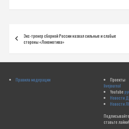
Навигация
Экс-тренер сборной России назвал сильные и слабые
по
стороны «Локомотива»
записям
Правила модерации
Проекты:
livejournal
Youtube
ру
Новости 
Новости Л
Подписывайте
ставьте лайки