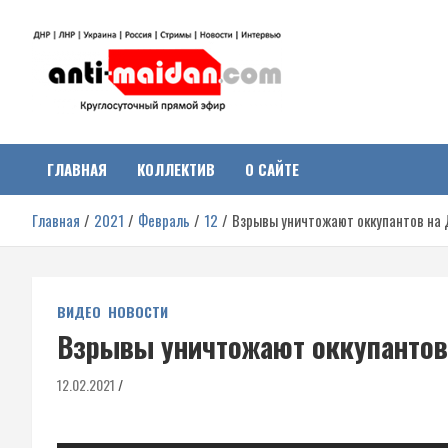
Перейти
к
содержимому
Антимайдан:
На сайте 'Антимайдан' вы найдете самые свежие новости и аналитик
о гражданской войне на Украине, включая события в Новороссии,
ДНР, ЛНР и других регионах.
ГЛАВНАЯ
КОЛЛЕКТИВ
О САЙТЕ
Гражданская война на
Главная
2021
Февраль
12
Взрывы уничтожают оккупантов на
Украине
ВИДЕО
НОВОСТИ
Взрывы уничтожают оккупантов
12.02.2021