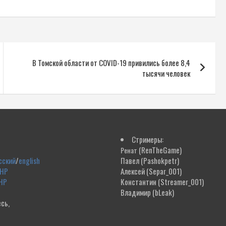
В Томской области от COVID-19 привились более 8,4
тысячи человек
Стримеры:
(RenTheGame)
Ренат
сский
/
english
Павел
(Pashokpetr)
ДНР
Алексей
(Separ_001)
НР
Константин
(Streamer_001)
Владимир
(bLeak)
сь,
!