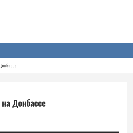
у
 Донбассе
 на Донбассе