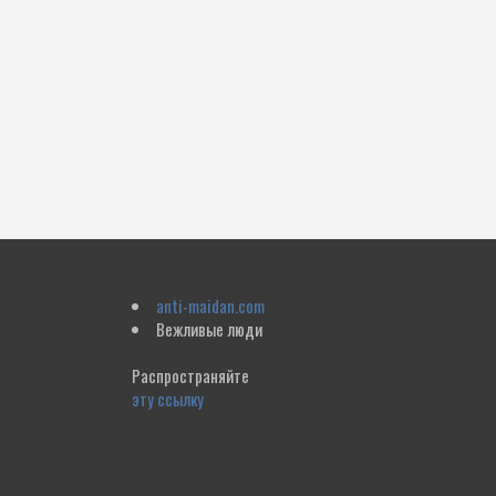
anti-maidan.com
Вежливые люди
Распространяйте
эту ссылку