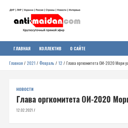
Перейти
к
содержимому
Антимайдан:
На сайте 'Антимайдан' вы найдете самые свежие новости и аналитик
о гражданской войне на Украине, включая события в Новороссии,
ДНР, ЛНР и других регионах.
ГЛАВНАЯ
КОЛЛЕКТИВ
О САЙТЕ
Гражданская война на
Главная
2021
Февраль
12
Глава оргкомитета ОИ-2020 Мори у
Украине
НОВОСТИ
Глава оргкомитета ОИ-2020 Мор
12.02.2021