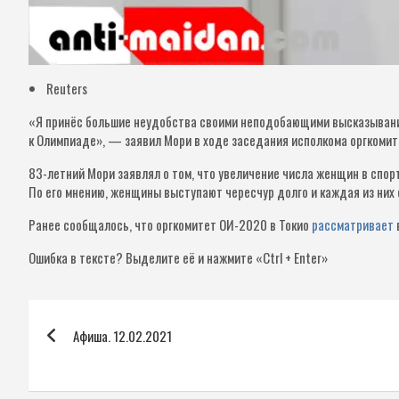
Reuters
«Я принёс большие неудобства своими неподобающими высказывани
к Олимпиаде», — заявил Мори в ходе заседания исполкома оргкомит
83-летний Мори заявлял о том, что увеличение числа женщин в спо
По его мнению, женщины выступают чересчур долго и каждая из них
Ранее сообщалось, что оргкомитет ОИ-2020 в Токио
рассматривает
Ошибка в тексте?
Выделите её и нажмите «Ctrl + Enter»
Навигация
Афиша. 12.02.2021
по
записям