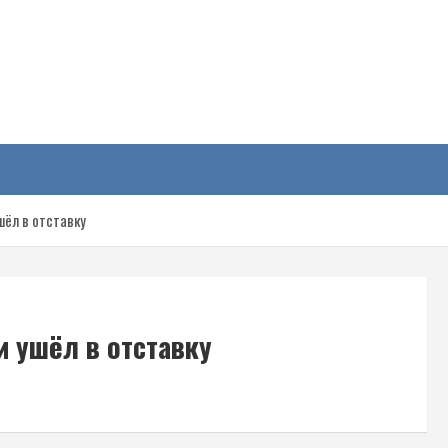
у
шёл в отставку
и ушёл в отставку