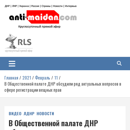
Перейти
к
содержимому
Антимайдан: Гражданская война
На сайте 'Антимайдан' вы найдете самые свежие новости и аналитику о
гражданской войне на Украине, включая события в Новороссии, ДНР,
на Украине
ЛНР и других регионах.
Главная
2021
Февраль
11
В Общественной палате ДНР обсудили ряд актуальных вопросов в
сфере регистрации вещных прав
ВИДЕО
ЛДНР
НОВОСТИ
В Общественной палате ДНР