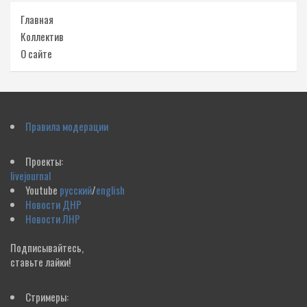
Главная
Коллектив
О сайте
Правила модерации
Проекты:
livejournal
Youtube
русский
/
english
Новости ДНР
Новости ЛНР
Подписывайтесь,
ставьте лайки!
Стримеры: