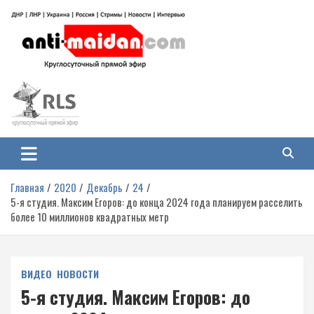
Перейти
к
содержимому
Антимайдан: Гражданская война
На сайте 'Антимайдан' вы найдете самые свежие новости и аналитику о
гражданской войне на Украине, включая события в Новороссии, ДНР,
на Украине
ЛНР и других регионах.
Главная
2020
Декабрь
24
5-я студия. Максим Егоров: до конца 2024 года планируем расселить
более 10 миллионов квадратных метр
ВИДЕО
НОВОСТИ
5-я студия. Максим Егоров: до