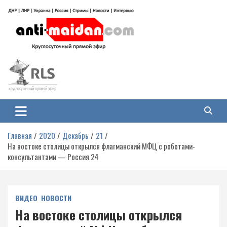
Перейти
к
содержимому
Антимайдан: Гражданская война
На сайте 'Антимайдан' вы найдете самые свежие новости и аналитику о
гражданской войне на Украине, включая события в Новороссии, ДНР,
на Украине
ЛНР и других регионах.
Главная
2020
Декабрь
21
На востоке столицы открылся флагманский МФЦ с роботами-
консультантами — Россия 24
ВИДЕО
НОВОСТИ
На востоке столицы открылся