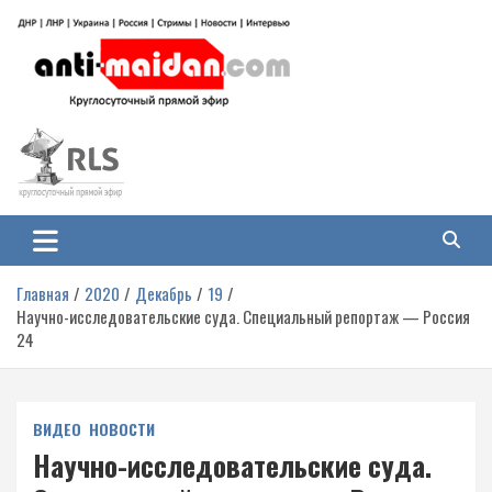
Перейти
к
содержимому
Антимайдан: Гражданская война
На сайте 'Антимайдан' вы найдете самые свежие новости и аналитику о
гражданской войне на Украине, включая события в Новороссии, ДНР,
на Украине
ЛНР и других регионах.
Главная
2020
Декабрь
19
Научно-исследовательские суда. Специальный репортаж — Россия
24
ВИДЕО
НОВОСТИ
Научно-исследовательские суда.