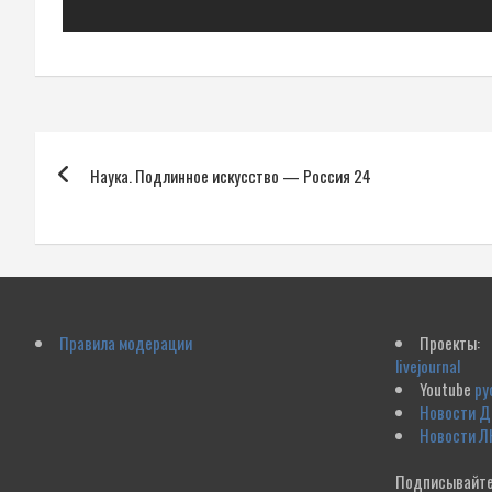
Навигация
Наука. Подлинное искусство — Россия 24
по
записям
Правила модерации
Проекты:
livejournal
Youtube
ру
Новости 
Новости Л
Подписывайте