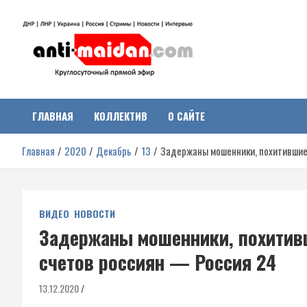
Перейти
к
содержимому
Антимайдан:
На сайте 'Антимайдан' вы найдете самые свежие новости и аналитик
о гражданской войне на Украине, включая события в Новороссии,
ДНР, ЛНР и других регионах.
ГЛАВНАЯ
КОЛЛЕКТИВ
О САЙТЕ
Гражданская война на
Главная
2020
Декабрь
13
Задержаны мошенники, похитившие
Украине
ВИДЕО
НОВОСТИ
Задержаны мошенники, похитив
счетов россиян — Россия 24
13.12.2020