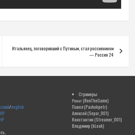
Итальянец, поговоривший с Путиным, стал россиянином
— Россия 24
Стримеры:
(RenTheGame)
Ренат
сский
/
english
Павел
(Pashokpetr)
ДНР
Алексей
(Separ_001)
НР
Константин
(Streamer_001)
Владимир
(bLeak)
сь,