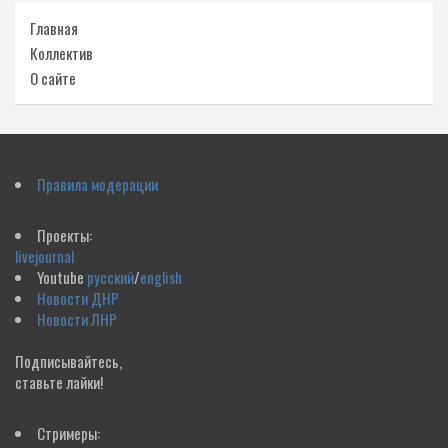
Главная
Коллектив
О сайте
Правила модерации
Проекты:
livejournal
Youtube
русский
/
english
Новости ДНР
Новости ЛНР
Подписывайтесь,
ставьте лайки!
Стримеры: