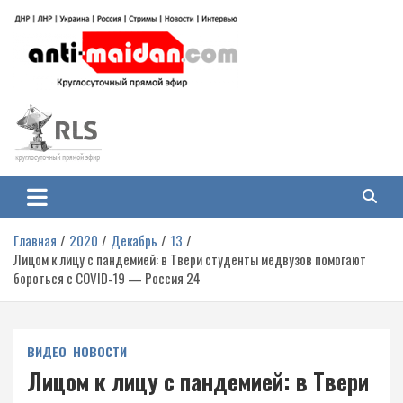
Перейти
к
содержимому
Антимайдан: Гражданская война
На сайте 'Антимайдан' вы найдете самые свежие новости и аналитику о
гражданской войне на Украине, включая события в Новороссии, ДНР,
на Украине
ЛНР и других регионах.
Главная
2020
Декабрь
13
Лицом к лицу с пандемией: в Твери студенты медвузов помогают
бороться с COVID-19 — Россия 24
ВИДЕО
НОВОСТИ
Лицом к лицу с пандемией: в Твери