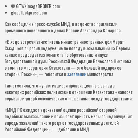
© GTW/imageBROKER.com
globallookpress.com
Как сообщили в пресс-службе МИД, в ведомство пригласили
временного поверенного в делах России Александра Комарова.
«В ходе встречи заместитель министра иностранных дел Марат
Сыздыков выразил недоумение по поводу высказываний на Первом
канале председателя комитета по образованию и науке
Государственной думы Российской Федерации Вячеслава Никонова
о том, что «территория Казахстана — это большой подарок со
стороны России», — говорится в
заявлении
министерства.
Там отметили, что «участившиеся провокационные выпады
некоторых российских политиков» в отношении Казахстана «наносят
серьёзный ущерб союзническим отношениям» между государствами.
«МИД РК ожидает адекватной оценки российской стороной
подобных высказываний и призывает принять меры по недопущению
впредь заявлений такого рода от государственных деятелей
Российской Федерации», — добавили в МИД.