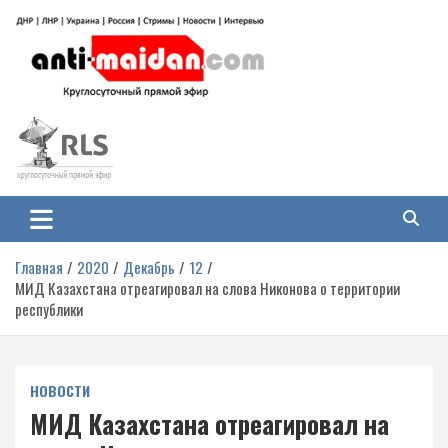
Перейти
к
содержимому
Антимайдан: Гражданская война
На сайте 'Антимайдан' вы найдете самые свежие новости и аналитику о
гражданской войне на Украине, включая события в Новороссии, ДНР,
на Украине
ЛНР и других регионах.
Главная
2020
Декабрь
12
МИД Казахстана отреагировал на слова Никонова о территории
республики
НОВОСТИ
МИД Казахстана отреагировал на