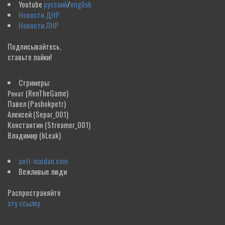
Youtube
русский
/
english
Новости ДНР
Новости ЛНР
Подписывайтесь,
ставьте лайки!
Стримеры:
(RenTheGame)
Ренат
Павел
(Pashokpetr)
Алексей
(Separ_001)
Константин
(Streamer_001)
Владимир
(bLeak)
anti-maidan.com
Вежливые люди
Распространяйте
эту ссылку