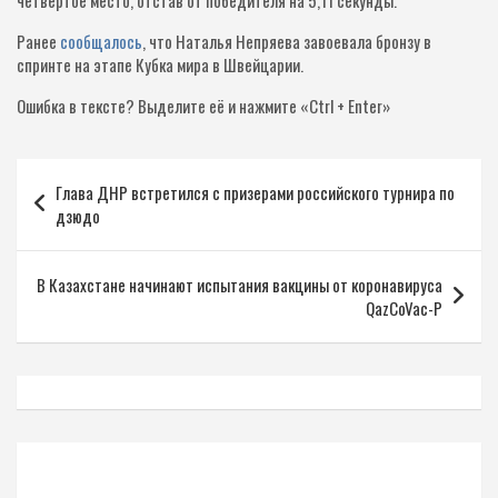
четвёртое место, отстав от победителя на 5,11 секунды.
Ранее
сообщалось
, что Наталья Непряева завоевала бронзу в
спринте на этапе Кубка мира в Швейцарии.
Ошибка в тексте?
Выделите её и нажмите «Ctrl + Enter»
Навигация
Глава ДНР встретился с призерами российского турнира по
по
дзюдо
записям
В Казахстане начинают испытания вакцины от коронавируса
QazCoVac-P