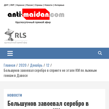
Перейти
к
содержимому
Антимайдан: Гражданская война
На сайте 'Антимайдан' вы найдете самые свежие новости и аналитику о
гражданской войне на Украине, включая события в Новороссии, ДНР,
на Украине
ЛНР и других регионах.
Главная
2020
Декабрь
12
Большунов завоевал серебро в спринте не этапе КМ по лыжным
гонкам в Давосе
НОВОСТИ
Большунов завоевал серебро в