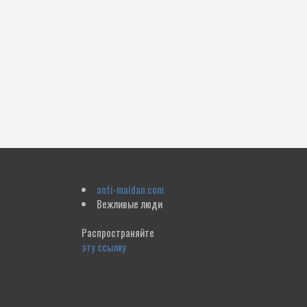
anti-maidan.com
Вежливые люди
Распространяйте
эту ссылку