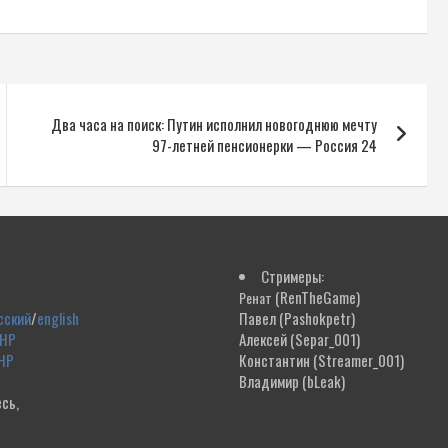
Два часа на поиск: Путин исполнил новогоднюю мечту
97-летней пенсионерки — Россия 24
Стримеры:
(RenTheGame)
Ренат
сский
/
english
Павел
(Pashokpetr)
ДНР
Алексей
(Separ_001)
НР
Константин
(Streamer_001)
Владимир
(bLeak)
сь,
!