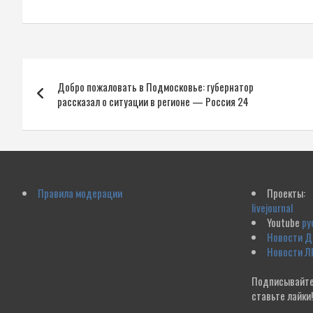
Навигация
Добро пожаловать в Подмосковье: губернатор
по
рассказал о ситуации в регионе — Россия 24
записям
Правила модерации
Проекты:
livejournal
Youtube
ру
Новости 
Новости Л
Подписывайте
ставьте лайки