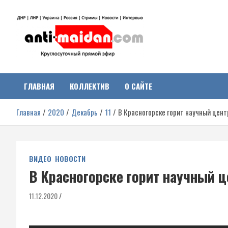
Перейти
к
содержимому
Антимайдан:
На сайте 'Антимайдан' вы найдете самые свежие новости и аналитик
о гражданской войне на Украине, включая события в Новороссии,
ДНР, ЛНР и других регионах.
ГЛАВНАЯ
КОЛЛЕКТИВ
О САЙТЕ
Гражданская война на
Главная
2020
Декабрь
11
В Красногорске горит научный цен
Украине
ВИДЕО
НОВОСТИ
В Красногорске горит научный 
11.12.2020