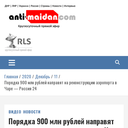
Перейти
к
содержимому
Антимайдан: Гражданская война
На сайте 'Антимайдан' вы найдете самые свежие новости и аналитику о
гражданской войне на Украине, включая события в Новороссии, ДНР,
на Украине
ЛНР и других регионах.
Главная
2020
Декабрь
11
Порядка 900 млн рублей направят на реконструкцию аэропорта в
Чаре — Россия 24
ВИДЕО
НОВОСТИ
Порядка 900 млн рублей направят