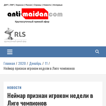
Перейти
к
содержимому
Антимайдан: Гражданская война
На сайте 'Антимайдан' вы найдете самые свежие новости и аналитику о
гражданской войне на Украине, включая события в Новороссии, ДНР,
на Украине
ЛНР и других регионах.
Главная
2020
Декабрь
11
Неймар признан игроком недели в Лиге чемпионов
НОВОСТИ
Неймар признан игроком недели в
Лиге чемпионов