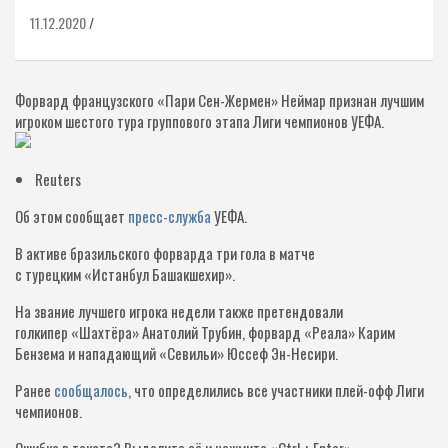
11.12.2020
Форвард французского «Пари Сен-Жермен» Неймар признан лучшим
игроком шестого тура группового этапа Лиги чемпионов УЕФА.
Reuters
Об этом сообщает
пресс-служба
УЕФА.
В активе бразильского форварда три гола в матче
с турецким «Истанбул Башакшехир».
На звание лучшего игрока недели также претендовали
голкипер «Шахтёра» Анатолий Трубин, форвард «Реала» Карим
Бензема и нападающий «Севильи» Юссеф Эн-Несири.
Ранее
сообщалось
, что определились все участники плей-офф Лиги
чемпионов.