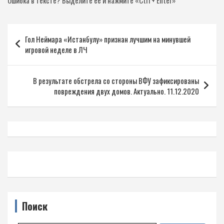
Ошибка в тексте?
Выделите её и нажмите «Ctrl + Enter»
Навигация
Гол Неймара «Истанбулу» признан лучшим на минувшей
по
игровой неделе в ЛЧ
записям
В результате обстрела со стороны ВФУ зафиксированы
повреждения двух домов. Актуально. 11.12.2020
Поиск