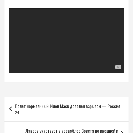
Навигация
Полет нормальный: Илон Маск доволен взрывом — Россия
по
24
записям
Лавров участвует в ассамблее Совета по внешней и