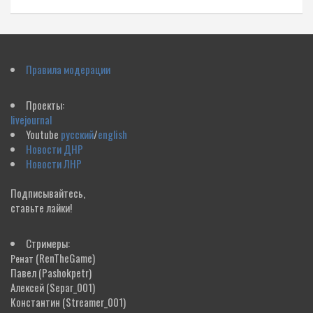
Правила модерации
Проекты:
livejournal
Youtube
русский
/
english
Новости ДНР
Новости ЛНР
Подписывайтесь,
ставьте лайки!
Стримеры:
(RenTheGame)
Ренат
Павел
(Pashokpetr)
Алексей
(Separ_001)
Константин
(Streamer_001)