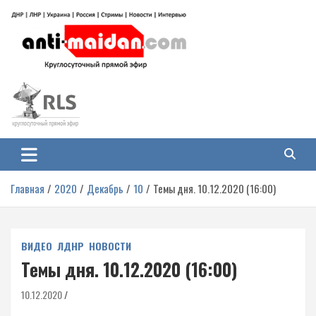
Перейти
к
содержимому
Антимайдан: Гражданская война
На сайте 'Антимайдан' вы найдете самые свежие новости и аналитику о
гражданской войне на Украине, включая события в Новороссии, ДНР,
на Украине
ЛНР и других регионах.
Главная
2020
Декабрь
10
Темы дня. 10.12.2020 (16:00)
ВИДЕО
ЛДНР
НОВОСТИ
Темы дня. 10.12.2020 (16:00)
10.12.2020