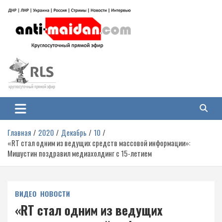
Перейти
к
содержимому
Антимайдан: Гражданская война
На сайте 'Антимайдан' вы найдете самые свежие новости и аналитику о
гражданской войне на Украине, включая события в Новороссии, ДНР,
на Украине
ЛНР и других регионах.
Главная
2020
Декабрь
10
«RT стал одним из ведущих средств массовой информации»:
Мишустин поздравил медиахолдинг с 15-летием
ВИДЕО
НОВОСТИ
«RT стал одним из ведущих