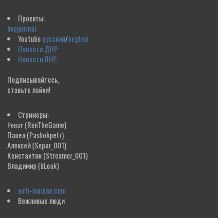
Проекты:
livejournal
Youtube
русский
/
english
Новости ДНР
Новости ЛНР
Подписывайтесь,
ставьте лайки!
Стримеры:
(RenTheGame)
Ренат
Павел
(Pashokpetr)
Алексей
(Separ_001)
Константин
(Streamer_001)
Владимир
(bLeak)
anti-maidan.com
Вежливые люди