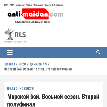
Перейти
к
содержимому
Антимайдан: Гражданская война
На сайте 'Антимайдан' вы найдете самые свежие новости и аналитику о
гражданской войне на Украине, включая события в Новороссии, ДНР,
на Украине
ЛНР и других регионах.
Главная
2020
Декабрь
5
Морской бой. Восьмой сезон. Второй полуфинал
ВИДЕО
НОВОСТИ
Морской бой. Восьмой сезон. Второй
полуфинал