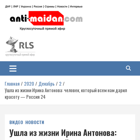
Перейти
к
содержимому
Антимайдан: Гражданская война
На сайте 'Антимайдан' вы найдете самые свежие новости и аналитику о
гражданской войне на Украине, включая события в Новороссии, ДНР,
на Украине
ЛНР и других регионах.
Главная
2020
Декабрь
2
Ушла из жизни Ирина Антонова: человек, который всем нам дарил
красоту — Россия 24
ВИДЕО
НОВОСТИ
Ушла из жизни Ирина Антонова: