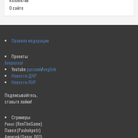
Коллектив
О сайте
Правила модерации
Проекты:
livejournal
Youtube
русский
/
english
Новости ДНР
Новости ЛНР
Подписывайтесь,
ставьте лайки!
Стримеры:
(RenTheGame)
Ренат
Павел
(Pashokpetr)
Алексей
(Separ_001)