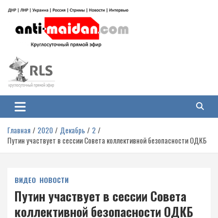
Перейти
к
содержимому
Антимайдан: Гражданская война
На сайте 'Антимайдан' вы найдете самые свежие новости и аналитику о
гражданской войне на Украине, включая события в Новороссии, ДНР,
на Украине
ЛНР и других регионах.
Главная
2020
Декабрь
2
Путин участвует в сессии Совета коллективной безопасности ОДКБ
ВИДЕО
НОВОСТИ
Путин участвует в сессии Совета
коллективной безопасности ОДКБ