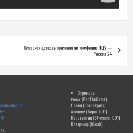
Кипрская церковь признала автокефалию ПЦУ —
Россия 24
Стримеры:
(RenTheGame)
Ренат
сский
/
english
Павел
(Pashokpetr)
ДНР
Алексей
(Separ_001)
НР
Константин
(Streamer_001)
Владимир
(bLeak)
сь,