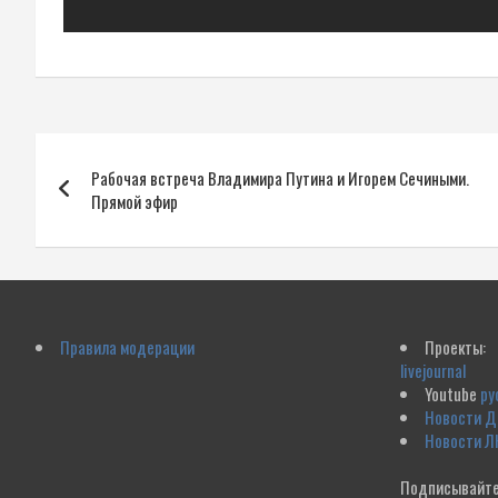
Навигация
Рабочая встреча Владимира Путина и Игорем Сечиными.
по
Прямой эфир
записям
Правила модерации
Проекты:
livejournal
Youtube
ру
Новости 
Новости Л
Подписывайте