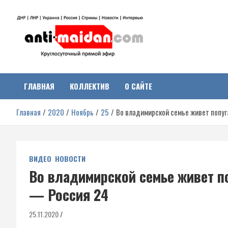
Перейти
к
содержимому
Антимайдан:
На сайте 'Антимайдан' вы найдете самые свежие новости и аналитик
о гражданской войне на Украине, включая события в Новороссии,
ДНР, ЛНР и других регионах.
ГЛАВНАЯ
КОЛЛЕКТИВ
О САЙТЕ
Гражданская война на
Главная
2020
Ноябрь
25
Во владимирской семье живет попуг
Украине
ВИДЕО
НОВОСТИ
Во владимирской семье живет по
— Россия 24
25.11.2020